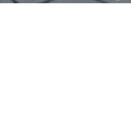
{#} Bedrooms
{#} Bathrooms
{#} Sq Ft
{#} Year Built